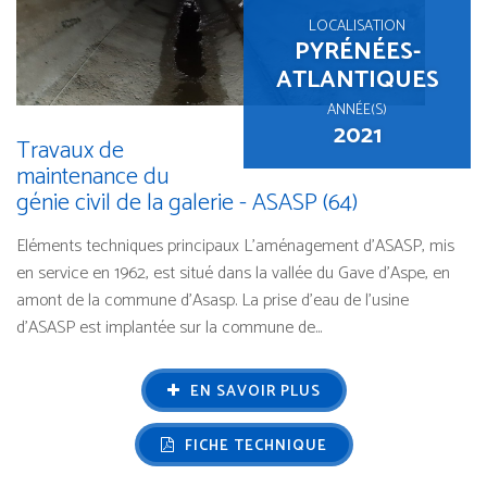
LOCALISATION
PYRÉNÉES-
ATLANTIQUES
ANNÉE(S)
2021
Travaux de
maintenance du
génie civil de la galerie - ASASP (64)
Eléments techniques principaux L’aménagement d’ASASP, mis
en service en 1962, est situé dans la vallée du Gave d’Aspe, en
amont de la commune d’Asasp. La prise d’eau de l’usine
d’ASASP est implantée sur la commune de...
EN SAVOIR PLUS
FICHE TECHNIQUE