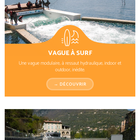
VAGUE À SURF
Une vague modulaire, à ressaut hydraulique, indoor et
outdoor, inédite.
→ DÉCOUVRIR