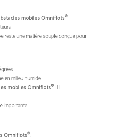
®
obstacles mobiles Omniflots
ateurs
pe reste une matière souple conçue pour
égrées
ne en milieu humide
®
les mobiles Omniflots
III
ue importante
®
s Omniflots
.