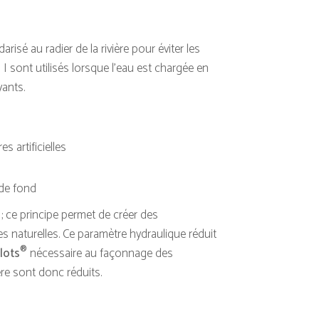
arisé au radier de la rivière pour éviter les
I sont utilisés lorsque l’eau est chargée en
yants.
s artificielles
 de fond
e ; ce principe permet de créer des
s naturelles. Ce paramètre hydraulique réduit
®
lots
nécessaire au façonnage des
re sont donc réduits.